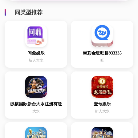
同类型推荐
问鼎娱乐
88彩金旺旺群933335
新人大水
旺
纵横国际新台大水注册有送
壹号娱乐
大水
新人大水