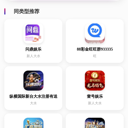
同类型推荐
问鼎娱乐
88彩金旺旺群933335
新人大水
旺
纵横国际新台大水注册有送
壹号娱乐
大水
新人大水