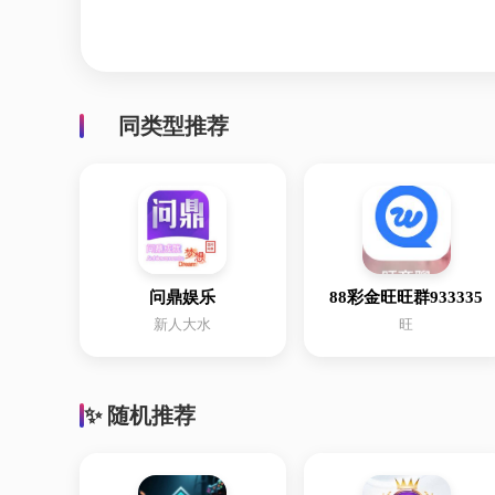
同类型推荐
问鼎娱乐
88彩金旺旺群933335
新人大水
旺
✨ 随机推荐