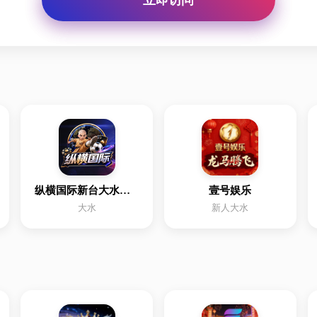
纵横国际新台大水注册有送
壹号娱乐
大水
新人大水