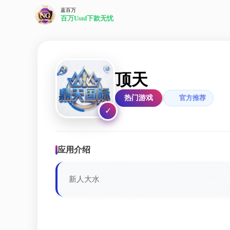
蓝百万
百万Ustd下款无忧
顶天
热门游戏
官方推荐
✓
应用介绍
新人大水