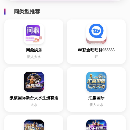
同类型推荐
问鼎娱乐
88彩金旺旺群933335
新人大水
旺
纵横国际新台大水注册有送
汇赢国际
大水
新人大水