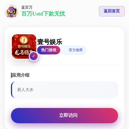
蓝百万
返回首页
百万Ustd下款无忧
壹号娱乐
热门游戏
官方推荐
✓
应用介绍
新人大水
立即访问