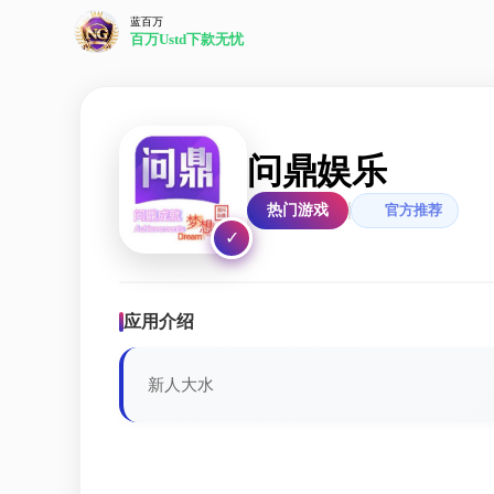
蓝百万
百万Ustd下款无忧
问鼎娱乐
热门游戏
官方推荐
✓
应用介绍
新人大水