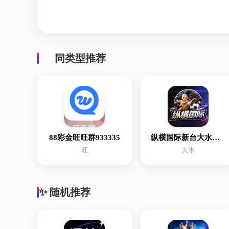
同类型推荐
88彩金旺旺群933335
纵横国际新台大水注册有送
旺
大水
✨ 随机推荐