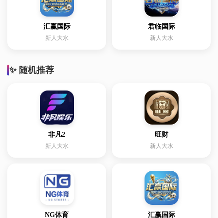
汇赢国际
君临国际
新人大水
新人大水
✨ 随机推荐
非凡2
旺财
新人大水
新人大水
NG体育
汇赢国际