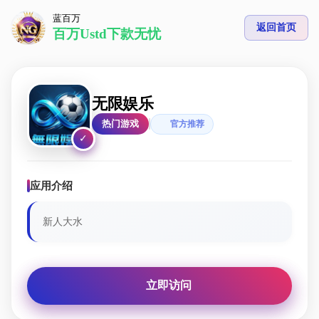
蓝百万
返回首页
百万Ustd下款无忧
无限娱乐
热门游戏
官方推荐
✓
应用介绍
新人大水
立即访问