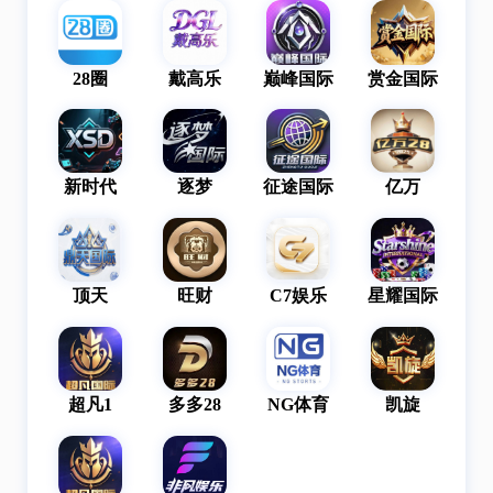
28圈
戴高乐
巅峰国际
赏金国际
新时代
逐梦
征途国际
亿万
顶天
旺财
C7娱乐
星耀国际
超凡1
多多28
NG体育
凯旋