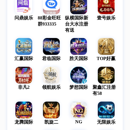
问鼎娱乐
88彩金旺旺
纵横国际新
壹号娱乐
群933335
台大水注册
有送
汇赢国际
君临国际
胜天国际
TOP好赢
非凡2
领航娱乐
梦想国际
聚鑫汇注册
有58
NG
龙腾国际
凯旋二
无限娱乐